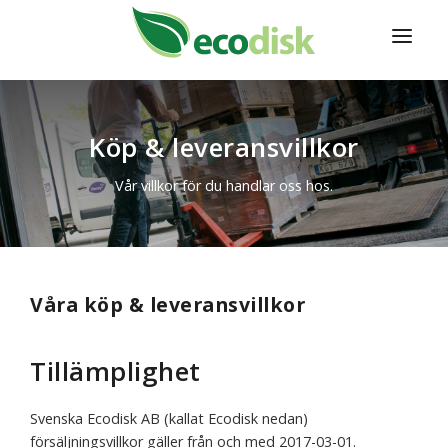
HEM
Köp & leveransvillkor
PRODUKTER
Vår villkor för du handlar oss hos.
TJÄNSTER
OM ECODISK
KONTAKT
Våra köp & leveransvillkor
INTRESSEFORMULÄR
WEBSHOP
Tillämplighet
Svenska Ecodisk AB (kallat Ecodisk nedan)
försäljningsvillkor gäller från och med 2017-03-01.