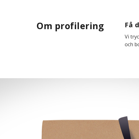
Om profilering
Få 
Vi tr
och bo