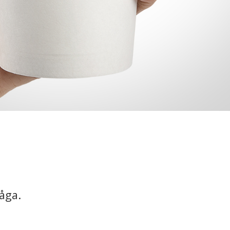
råga.