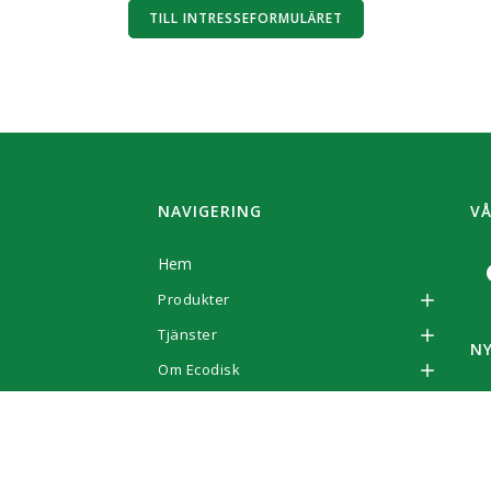
TILL INTRESSEFORMULÄRET
NAVIGERING
VÅ
Hem
Produkter
Tjänster
N
Om Ecodisk
Anm
Kontakt
Intresseformulär
Webshop