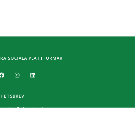
RA SOCIALA PLATTFORMAR
YHETSBREV
äl dig till vårt nyhetsbrev.
SKICKA