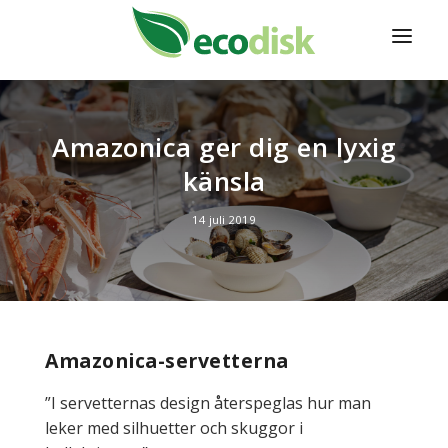
HEM
Amazonica ger dig en lyxig
PRODUKTER
känsla
TJÄNSTER
14 juli 2019
OM ECODISK
KONTAKT
INTRESSEFORMULÄR
Amazonica-servetterna
WEBSHOP
”I servetternas design återspeglas hur man
leker med silhuetter och skuggor i